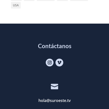
USA
Contáctanos

hola@suroeste.tv